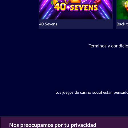
40 Sevens
Back t
Términos y condici
Los juegos de casino social están pensado
Nos preocupamos por tu privacidad