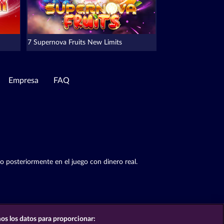
7 Supernova Fruits New Limits
Empresa
FAQ
to posteriormente en el juego con dinero real.
os los datos para proporcionar: