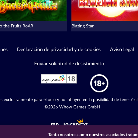
o the Fruits RoAR
Blazing Star
ones
Declaración de privacidad y de cookies
Aviso Legal
Enviar solicitud de desistimiento
s exclusivamente para el ocio y no influyen en la posibilidad de tener éxi
©2026 Whow Games GmbH
Tanto nosotros como nuestros asociados tratam