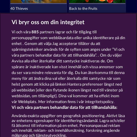
40 Thieves
Back to the Fruits
Vi bryr oss om din integritet
Vi och våra
885
partners lagrar och får tillgång till
personuppgifter som webbläsardata eller unika identifierare på din
enhet . Genom att välja Jag accepterar tillåter du att
spårningstekniker används för de syften som anges under ”Vi och
Fruit Mania RHFP
40 Sevens
våra partners behandlar data för att tillhandahålla”. . Om du väljer
Avvisa alla eller återkallar ditt samtycke inaktiveras de. Om
spårare är inaktiverade kan visst innehåll och vissa annonser som
du ser vara mindre relevanta för dig. Du kan återkomma till denna
Användarvillkor
meny för att ändra dina val eller återkalla ditt samtycke när som
helst genom att klicka på länken Hantera preferenser längst ned
Sekretess- och cookiepolicy
Avtryck
på webbsidan [eller den flytande ikonen längst ned till vänster på
webbsidan, om tillämpligt]. Dina val kommer att ha effekt inom
Om Företaget
FAQ
vår Webbplats. Mer information finns i vår integritetspolicy.
Vi och våra partners behandlar data för att tillhandahålla:
Skicka in en begäran om att ångra köpet
Använda exakta uppgifter om geografisk positionering. Aktivt läsa
av enhetens egenskaper för identifieringsändamål. Lagra och/eller
få åtkomst till information på en enhet. Personanpassad reklam
och innehåll, reklam- och innehållsmätning, forskning angående
målgrupp och tjänsteutveckling.