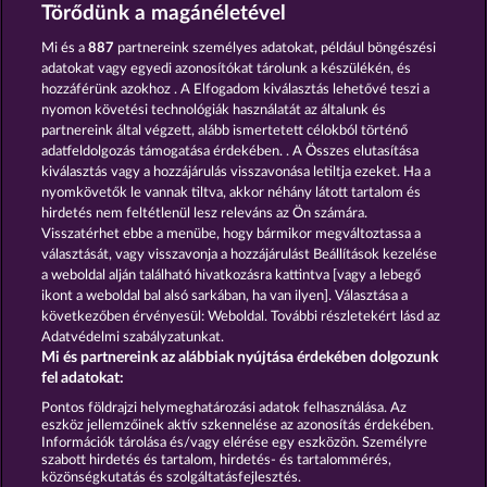
Crystal Ball
The Guardian God: Heimdall's Horn
Törődünk a magánéletével
Mi és a
887
partnereink személyes adatokat, például böngészési
adatokat vagy egyedi azonosítókat tárolunk a készülékén, és
hozzáférünk azokhoz . A Elfogadom kiválasztás lehetővé teszi a
nyomon követési technológiák használatát az általunk és
partnereink által végzett, alább ismertetett célokból történő
adatfeldolgozás támogatása érdekében. . A Összes elutasítása
Gates Of Ishtar
Magic Mirror
kiválasztás vagy a hozzájárulás visszavonása letiltja ezeket. Ha a
nyomkövetők le vannak tiltva, akkor néhány látott tartalom és
hirdetés nem feltétlenül lesz releváns az Ön számára.
Visszatérhet ebbe a menübe, hogy bármikor megváltoztassa a
Részvételi feltételek
választását, vagy visszavonja a hozzájárulást Beállítások kezelése
a weboldal alján található hivatkozásra kattintva [vagy a lebegő
Adatvédelmi és cookie-nyilatkozat
ikont a weboldal bal alsó sarkában, ha van ilyen]. Választása a
következőben érvényesül: Weboldal. További részletekért lásd az
Adatvédelmi szabályzatunkat.
Impresszum
A cég
GYIK
Mi és partnereink az alábbiak nyújtása érdekében dolgozunk
fel adatokat:
Visszavonási kérelem benyújtása
Pontos földrajzi helymeghatározási adatok felhasználása. Az
eszköz jellemzőinek aktív szkennelése az azonosítás érdekében.
Információk tárolása és/vagy elérése egy eszközön. Személyre
szabott hirdetés és tartalom, hirdetés- és tartalommérés,
közönségkutatás és szolgáltatásfejlesztés.