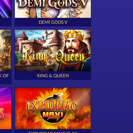
DEMI GODS V
K OF
KING & QUEEN