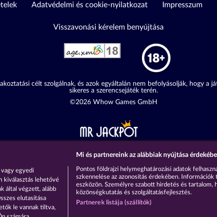
ételek
Adatvédelmi és cookie-nyilatkozat
Impresszum
Visszavonási kérelem benyújtása
akoztatási célt szolgálnak, és azok egyáltalán nem befolyásolják, hogy a j
sikeres a szerencsejáték terén.
©2026 Whow Games GmbH
Mi és partnereink az alábbiak nyújtása érdekébe
Pontos földrajzi helymeghatározási adatok felhaszná
 vagy egyedi
szkennelése az azonosítás érdekében. Információk 
m kiválasztás lehetővé
eszközön. Személyre szabott hirdetés és tartalom, 
 által végzett, alább
közönségkutatás és szolgáltatásfejlesztés.
sszes elutasítása
Partnerek listája (szállítók)
tők le vannak tiltva,
 Ön számára.