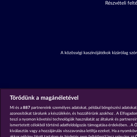
Részvételi felt
A közösségi kaszinójátékok kizárólag szór
Törődünk a magánéletével
Mi és a
887
partnereink személyes adatokat, például böngészési adatokat
azonosítókat tárolunk a készülékén, és hozzáférünk azokhoz . A Elfogado
teszi a nyomon követési technológiák használatát az általunk és partnereink
ismertetett célokból történő adatfeldolgozás támogatása érdekében. . A Ö
kiválasztás vagy a hozzájárulás visszavonása letiltja ezeket. Ha a nyomköve
akkor néhány látott tartalom és hirdetés nem feltétlenül lesz releváns az