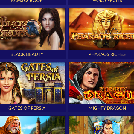
RAMSES BOOK
FANCY FRUITS
BLACK BEAUTY
PHARAOS RICHES
GATES OF PERSIA
MIGHTY DRAGON