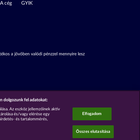
A cég
GYIK
átékos a jövőben valódi pénzzel mennyire lesz
n dolgozunk fel adatokat:
lása. Az eszköz jellemzőinek aktív
Elfogadom
tárolása és/vagy elérése egy
hirdetés- és tartalommérés,
Összes elutasítása