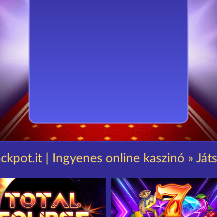
ckpot.it | Ingyenes online kaszinó » Ját