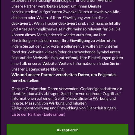
aktivieren Sie Tracking-Technologien für die unter „Wir und
Total Eclipse
Sticky Diamonds
unsere Partner verarbeiten Daten, um Ihnen Dienste
bereitzustellen“ aufgeführten Zwecke. Durch Auswahl von Alle
ablehnen oder Widerruf Ihrer Einwilligung werden diese
deaktiviert. . Wenn Tracker deaktiviert sind, sind manche Inhalte
und Anzeigen möglicherweise nicht mehr so ​​relevant für Sie. Sie
können dieses Menü jederzeit wieder aufrufen, um Ihre
Einstellungen zu ändern oder Ihre Einwilligung zu widerrufen,
3 Golden Cherries
Fancy Fruits RoAR
indem Sie auf den Link Voreinstellungen verwalten am unteren
Rand der Webseite klicken [oder das schwebende Symbol unten
links auf der Webseite, falls zutreffend]. Ihre Einstellungen gelten
innerhalb unseres Website. Weitere Informationen finden Sie in
AGB
Datenschutz und Cookie Richtlinien
unserer Datenschutzerklärung.
Wir und unsere Partner verarbeiten Daten, um Folgendes
Impressum
Unternehmensseite
FAQ
bereitzustellen:
Genaue Geolocation-Daten verwenden. Geräteeigenschaften zur
Identifikation aktiv abfragen. Speichern von und/oder Zugriff auf
Widerruf einreichen
Informationen auf einem Gerät. Personalisierte Werbung und
Inhalte, Messung von Werbung und Inhalten,
Zielgruppenforschung und Entwicklung von Dienstleistungen.
Liste der Partner (Lieferanten)
Social Casino Spiele dienen der reinen Unterhaltung
Akzeptieren
und haben keinen Einfluss auf mögliche künftige