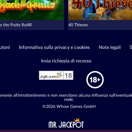
o the Fruits RoAR
40 Thieves
zioni
Informativa sulla privacy e cookies
Note legali
S
Invia richiesta di recesso
vamente all'intrattenimento e non esercitano alcuna influenza sull’eventual
reale.
©2026 Whow Games GmbH