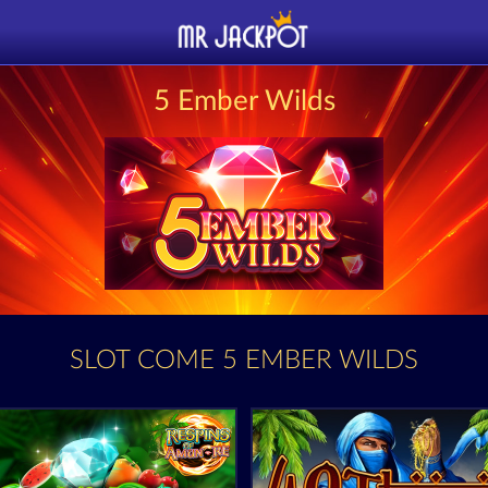
5 Ember Wilds
SLOT COME 5 EMBER WILDS