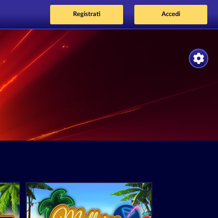
Registrati
Accedi