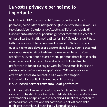
La vostra privacy è per noi molto
Mallorca Wilds
Explodiac Maxi Play
importante
Noi e i nostri
887
partner archiviamo e accediamo ai dati
personali, come i dati di navigazione gli o identificatori univoci, sul
tuo dispositivo . Selezionando Accetto, abiliti le tecnologie di
tracciamento affinché supportino gli scopi mostrati alla voce "Noi
e i nostri partner trattiamo i dati da fornire". Selezionando Rifiuta
100 Flaring Fruits
Back to the Fruits
tutti o revocando il tuo consenso, le disabiliti. Nel caso in cui
queste tecnologie dovessero essere disabilitate, alcuni contenuti
e annunci visualizzati potrebbero non essere rilevanti. Puoi
accedere nuovamente a questo menu per modificare le tue scelte
Termini e condizioni
o per revocare il consenso facendo clic sul link Gestisci le
preferenze in fondo alla pagina web. [o l'icona mobile in basso a
Informativa sulla privacy e cookies
sinistra della pagina web, se applicabile]. Tali scelte avranno
effetto nel contesto del nostro Sito web. Per maggiori
Note legali
Società
FAQ
informazioni, consulta l'Informativa sulla privacy.
Noi e i nostri partner trattiamo i dati per fornire:
Invia richiesta di recesso
Utilizzare dati di geolocalizzazione precisi. Scansione attiva delle
caratteristiche del dispositivo ai fini dell’identificazione. Archiviare
informazioni su dispositivo e/o accedervi. Pubblicità e contenuti
personalizzati, valutazione dei contenuti e dell’efficacia della
pubblicità, ricerche sul pubblico, sviluppo di servizi.