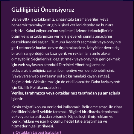
Fruits First Diamond Treasures
Maaax Diamonds
Gizliliğinizi Önemsiyoruz
Biz ve
887
iş ortaklarımız, cihazınızda tarama verileri veya
benzersiz tanımlayıcılar gibi kişisel verileri depolar ve bunlara
erişiriz . Kabul ediyorum'nın seçilmesi, izleme teknolojilerinin
bizim ve iş ortaklarımızın verileri işleyerek sunma amaçlarını
desteklemesini sağlar. . Tümünü Reddet'ı seçmeniz veya onayınızı
7 Supernova Fruits New Limits
Tower of Power
geri çekmeniz bunları devre dışı bırakacaktır. İzleyiciler devre dışı
bırakılırsa, gördüğünüz bazı içerik ve reklamlar sizinle alakalı
olmayabilir. Seçimlerinizi değiştirmek veya onayınızı geri çekmek
için web sayfasının altındaki Tercihleri Yönet bağlantısına
Hüküm ve Koşullar
tıklayarak istediğiniz zaman bu menüye yeniden dönebilirsiniz
[veya varsa web sayfasının sol alt kısmındaki kayan simge].
Gizlilik ve Çerez Bildirimi
Künye
Şirket
Seçimleriniz Website'mız için de etkili olacaktır. Daha fazla ayrıntı
için Gizlilik Politikamıza bakın.
Veriler, tarafımızca veya ortaklarımız tarafından şu amaçlarla
SSS
işlenir:
İptal talebini gönder
Kesin coğrafi konum verilerini kullanmak. Belirleme amacı ile cihaz
özelliklerini aktif şekilde taramak. Bilgileri bir cihazda depolamak
ve/veya onlara cihazdan erişmek. Kişiselleştirilmiş reklam ve
içerik, reklam ve içerik ölçümü, hedef kitle araştırması ve
hizmetlerin geliştirilmesi.
İş Ortakları Listesi (satıcılar)