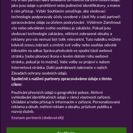
My a naši partneři
885
ukládáme do vašeho zařízení osobní údaje,
Explodiac Maxi Play
Fancy Fruits RoAR
jako jsou údaje o prohlížení nebo jedinečné identifikátory, a máme
k nim přístup . Výběr Souhlasím umožňuje, aby sledovací
technologie podporovaly účely uvedené v části My a naši partneři
zpracováváme údaje za účelem poskytování . Výběrem Zamítnout
vše nebo odvoláním svého souhlasu je zakážete. Pokud jsou
sledovací technologie zakázány, některé zobrazené obsahy a
reklamy pro vás nemusí být tolik relevantní. Tuto nabídku můžete
kdykoli znovu zobrazit a změnit své volby nebo souhlas odvolat
Fruits First Diamond Treasures
7 Supernova Fruits
kliknutím na odkaz Správa předvoleb ve spodní části webové
stránky [nebo plovoucí ikona v levém dolním rohu webové
stránky, pokud je to možné]. Vaše volby se projeví v našem
Podmínky
Prohlášení o Soukromí a Cookies
Internetová stránka. Další podrobnosti naleznete v našich
Zásadách ochrany osobních údajů.
Společně s našimi partnery zpracováváme údaje s tímto
Kontakt
Společnost
Časté dotazy
cílem:
Podat Žádost o Odstoupení
Používání přesných údajů o geografické poloze. Aktivní
vyhledávání identifikačních údajů v rámci vlastností zařízení.
Ukládání a/nebo přístup k informacím v zařízení. Personalizovaná
reklama a obsah, měření reklam a obsahu, průzkum publika a
rozvoj služeb.
Seznam partnerů (dodavatelů)
Sociální kasinové hry jsou určeny výhradně k
zábavním účelům a nemají vůbec žádný vliv na