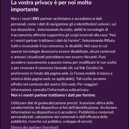
La vostra privacy è per noi molto
Mighty 40
40 Thieves
importante
Noi e i nostri
885
partner archiviamo e accediamo ai dati
personali, come i dati di navigazione gli o identificatori univoci, sul
tuo dispositivo . Selezionando Accetto, abiliti le tecnologie di
tracciamento affinché supportino gli scopi mostrati alla voce "Noi
e i nostri partner trattiamo i dati da fornire". Selezionando Rifiuta
Frooty Troupe Sun Splash
40 Sevens Diamond Treasures
tutti o revocando il tuo consenso, le disabiliti. Nel caso in cui
queste tecnologie dovessero essere disabilitate, alcuni contenuti
e annunci visualizzati potrebbero non essere rilevanti. Puoi
accedere nuovamente a questo menu per modificare le tue scelte
Termini e condizioni
o per revocare il consenso facendo clic sul link Gestisci le
preferenze in fondo alla pagina web. [o l'icona mobile in basso a
Informativa sulla privacy e cookies
sinistra della pagina web, se applicabile]. Tali scelte avranno
effetto nel contesto del nostro Sito web. Per maggiori
Note legali
Società
FAQ
informazioni, consulta l'Informativa sulla privacy.
Noi e i nostri partner trattiamo i dati per fornire:
Invia richiesta di recesso
Utilizzare dati di geolocalizzazione precisi. Scansione attiva delle
caratteristiche del dispositivo ai fini dell’identificazione. Archiviare
informazioni su dispositivo e/o accedervi. Pubblicità e contenuti
personalizzati, valutazione dei contenuti e dell’efficacia della
pubblicità, ricerche sul pubblico, sviluppo di servizi.
Elenco dei partner (fornitori)