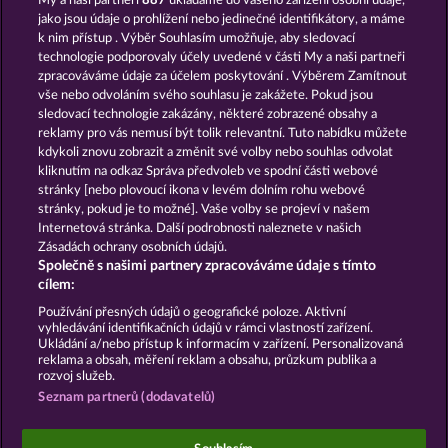
My a naši partneři
887
ukládáme do vašeho zařízení osobní údaje,
The Guardian God: Heimdall's Horn
Poseidon's Rising
jako jsou údaje o prohlížení nebo jedinečné identifikátory, a máme
k nim přístup . Výběr Souhlasím umožňuje, aby sledovací
technologie podporovaly účely uvedené v části My a naši partneři
zpracováváme údaje za účelem poskytování . Výběrem Zamítnout
vše nebo odvoláním svého souhlasu je zakážete. Pokud jsou
sledovací technologie zakázány, některé zobrazené obsahy a
reklamy pro vás nemusí být tolik relevantní. Tuto nabídku můžete
kdykoli znovu zobrazit a změnit své volby nebo souhlas odvolat
Demi Gods V
Demi Gods IV - The Golden Era
kliknutím na odkaz Správa předvoleb ve spodní části webové
stránky [nebo plovoucí ikona v levém dolním rohu webové
stránky, pokud je to možné]. Vaše volby se projeví v našem
Podmínky
Prohlášení o Soukromí a Cookies
Internetová stránka. Další podrobnosti naleznete v našich
Zásadách ochrany osobních údajů.
Společně s našimi partnery zpracováváme údaje s tímto
Kontakt
Společnost
Časté dotazy
cílem:
Podat Žádost o Odstoupení
Používání přesných údajů o geografické poloze. Aktivní
vyhledávání identifikačních údajů v rámci vlastností zařízení.
Ukládání a/nebo přístup k informacím v zařízení. Personalizovaná
reklama a obsah, měření reklam a obsahu, průzkum publika a
rozvoj služeb.
Seznam partnerů (dodavatelů)
Sociální kasinové hry jsou určeny výhradně k
zábavním účelům a nemají vůbec žádný vliv na