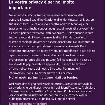
La vostra privacy è per noi molto
Poseidon's Rising
Gates Of Ishtar
importante
Noi e i nostri
885
partner archiviamo e accediamo ai dati
personali, come i dati di navigazione gli o identificatori univoci, sul
tuo dispositivo . Selezionando Accetto, abiliti le tecnologie di
tracciamento affinché supportino gli scopi mostrati alla voce "Noi
e i nostri partner trattiamo i dati da fornire". Selezionando Rifiuta
Demi Gods V
Aura of Jupiter
tutti o revocando il tuo consenso, le disabiliti. Nel caso in cui
queste tecnologie dovessero essere disabilitate, alcuni contenuti
e annunci visualizzati potrebbero non essere rilevanti. Puoi
accedere nuovamente a questo menu per modificare le tue scelte
Termini e condizioni
o per revocare il consenso facendo clic sul link Gestisci le
preferenze in fondo alla pagina web. [o l'icona mobile in basso a
Informativa sulla privacy e cookies
sinistra della pagina web, se applicabile]. Tali scelte avranno
effetto nel contesto del nostro Sito web. Per maggiori
Note legali
Società
FAQ
informazioni, consulta l'Informativa sulla privacy.
Noi e i nostri partner trattiamo i dati per fornire:
Invia richiesta di recesso
Utilizzare dati di geolocalizzazione precisi. Scansione attiva delle
caratteristiche del dispositivo ai fini dell’identificazione. Archiviare
informazioni su dispositivo e/o accedervi. Pubblicità e contenuti
personalizzati, valutazione dei contenuti e dell’efficacia della
pubblicità, ricerche sul pubblico, sviluppo di servizi.
Elenco dei partner (fornitori)