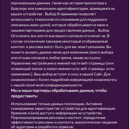
Blazing Star
100 Flaring Fruits
персональным данным, таким как история просмотров в
браузере или уникальным идентификаторам, хранящимся на
вашем устройстве . Выбор Я принимаю позволяет
использовать технологии отслеживания для поддержки
описанных ниже целей, которые обрабатываются нами и
нашими партнерами для предоставления данных. . Выбор
Отклонить все или отзыв вашего согласия отключит их. В
случае отключения трекеров некоторый отображаемый
3 Golden Cherries
7 Supernova Fruits New Limits
контент и реклама могут быть для вас неактуальными. Вы
можете вызвать данное меню для изменения своего выбора
или отзыва согласия в любое время, нажав на ссылку
Управление настройками в нижней части веб-страницы [или
Правила
плавающий значок в левом нижнем углу веб-страницы, если
применимо.]. Ваш выбор вступит в силу в нашей Сайт. Для
Заявление о конфиденциальности и
ознакомления с более подробной информацией ознакомьтесь
политике Cookie
с нашей политикой конфиденциальности.
Мы и наши партнеры обрабатываем данные, чтобы
О компании
Компания
ЧаВо
предоставить:
Использование точных данных геолокации. Активное
Отправить Запрос об Отказе
сканирование характеристик устройства для идентификации.
Хранение и (или) доступ к информации на устройстве.
Персонализированная реклама и контент, определение
эффективности рекламы и контента, аналитические сведения
об аудитории и разработка сервисов.