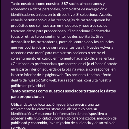
Tanto nosotros como nuestros
887
socios almacenamos y
Mallorca Wilds
100 Flaring Fruits
accedemos a datos personales, como datos de navegación o
identificadores únicos, en tu dispositivo. Si seleccionas Acepto,
estarás permitiendo que las tecnologías de rastreo apoyen los
propósitos que se muestran en «nosotros y nuestros socios
tratamos datos para proporcionar». Si seleccionas Rechazarlas
todas o retiras tu consentimiento, los deshabilitarás. Si se
deshabilitan los rastreadores, parte del contenido y los anuncios
que ves podrían dejar de ser relevantes para ti. Puedes volver a
Super Duper Cherry
Back to the Fruits
acceder a este menú para cambiar tus opciones o retirar el
consentimiento en cualquier momento haciendo clic en el enlace
«Gestionar las preferencias» que aparece en el [o el ícono flotante
en la parte inferior izquierda de la página web, si corresponde] en
Términos y condiciones
la parte inferior de la página web. Tus opciones tendrán efecto
dentro de nuestro Sitio web. Para saber más, consulta nuestra
Declaración de privacidad y de cookies
política de privacidad.
Tanto nosotros como nuestros asociados tratamos los datos
Aviso Legal
Empresa
FAQ
para proporcionar:
Utilizar datos de localización geográfica precisa. analizar
Enviar solicitud de desistimiento
activamente las características del dispositivo para su
identificación.. Almacenar la información de un dispositivo o
acceder a ella. Publicidad y contenido personalizados, medición de
publicidad y contenido, investigación de audiencia y desarrollo de
servicios.