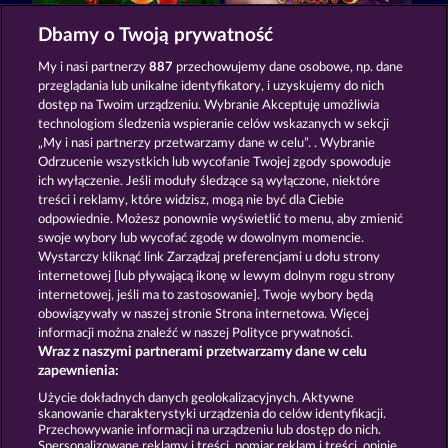
Back to the Fruits
7 Supernova Fruits
Dbamy o Twoją prywatność
My i nasi partnerzy
887
przechowujemy dane osobowe, np. dane
przeglądania lub unikalne identyfikatory, i uzyskujemy do nich
dostęp na Twoim urządzeniu. Wybranie Akceptuję umożliwia
technologiom śledzenia wspieranie celów wskazanych w sekcji
„My i nasi partnerzy przetwarzamy dane w celu”. . Wybranie
Odrzucenie wszystkich lub wycofanie Twojej zgody spowoduje
Super Duper Cherry
Juicy Jester
ich wyłączenie. Jeśli moduły śledzące są wyłączone, niektóre
treści i reklamy, które widzisz, mogą nie być dla Ciebie
odpowiednie. Możesz ponownie wyświetlić to menu, aby zmienić
swoje wybory lub wycofać zgodę w dowolnym momencie.
Zasady i warunki
Wystarczy kliknąć link Zarządzaj preferencjami u dołu strony
internetowej [lub pływającą ikonę w lewym dolnym rogu strony
Oświadczenie dotyczące prywatności i plików
internetowej, jeśli ma to zastosowanie]. Twoje wybory będą
cookie
obowiązywały w naszej stronie Strona internetowa. Więcej
informacji można znaleźć w naszej Polityce prywatności.
Wraz z naszymi partnerami przetwarzamy dane w celu
Nota prawna
Firma
FAQ
zapewnienia:
Prześlij wniosek o wypłatę
Użycie dokładnych danych geolokalizacyjnych. Aktywne
skanowanie charakterystyki urządzenia do celów identyfikacji.
Przechowywanie informacji na urządzeniu lub dostęp do nich.
Spersonalizowane reklamy i treści, pomiar reklam i treści, opinie