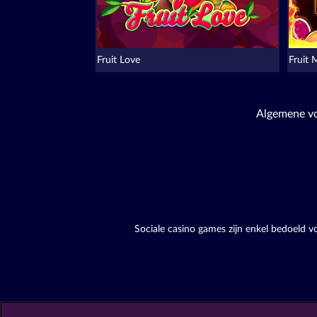
Fruit Love
Fruit
Algemene v
Sociale casino games zijn enkel bedoeld 