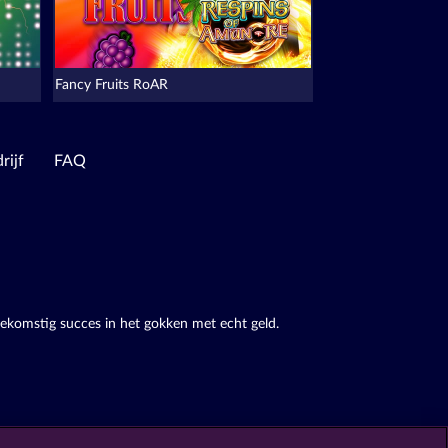
Fancy Fruits RoAR
rijf
FAQ
oekomstig succes in het gokken met echt geld.