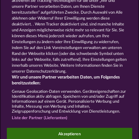
aktivieren Sie Tracking-Technologien für die unter „Wir und
Royal Seven
7 Supernova Fruits New Limits
unsere Partner verarbeiten Daten, um Ihnen Dienste
bereitzustellen“ aufgeführten Zwecke. Durch Auswahl von Alle
ablehnen oder Widerruf Ihrer Einwilligung werden diese
deaktiviert. . Wenn Tracker deaktiviert sind, sind manche Inhalte
und Anzeigen möglicherweise nicht mehr so ​​relevant für Sie. Sie
können dieses Menü jederzeit wieder aufrufen, um Ihre
Einstellungen zu ändern oder Ihre Einwilligung zu widerrufen,
Maaax Diamonds
Mallorca Wilds
indem Sie auf den Link Voreinstellungen verwalten am unteren
Rand der Webseite klicken [oder das schwebende Symbol unten
links auf der Webseite, falls zutreffend]. Ihre Einstellungen gelten
innerhalb unseres Website. Weitere Informationen finden Sie in
AGB
Datenschutz und Cookie Richtlinien
unserer Datenschutzerklärung.
Wir und unsere Partner verarbeiten Daten, um Folgendes
Impressum
Unternehmensseite
FAQ
bereitzustellen:
Genaue Geolocation-Daten verwenden. Geräteeigenschaften zur
Identifikation aktiv abfragen. Speichern von und/oder Zugriff auf
Widerruf einreichen
Informationen auf einem Gerät. Personalisierte Werbung und
Inhalte, Messung von Werbung und Inhalten,
Zielgruppenforschung und Entwicklung von Dienstleistungen.
Liste der Partner (Lieferanten)
Social Casino Spiele dienen der reinen Unterhaltung
Akzeptieren
und haben keinen Einfluss auf mögliche künftige