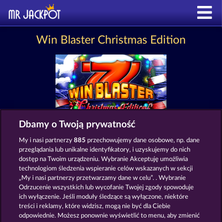
Win Blaster Christmas Edition
Dbamy o Twoją prywatność
Zasady i warunki
My i nasi partnerzy
885
przechowujemy dane osobowe, np. dane
przeglądania lub unikalne identyfikatory, i uzyskujemy do nich
Oświadczenie dotyczące prywatności i plików
dostęp na Twoim urządzeniu. Wybranie Akceptuję umożliwia
cookie
technologiom śledzenia wspieranie celów wskazanych w sekcji
„My i nasi partnerzy przetwarzamy dane w celu”. . Wybranie
Odrzucenie wszystkich lub wycofanie Twojej zgody spowoduje
Nota prawna
Firma
FAQ
ich wyłączenie. Jeśli moduły śledzące są wyłączone, niektóre
treści i reklamy, które widzisz, mogą nie być dla Ciebie
Prześlij wniosek o wypłatę
odpowiednie. Możesz ponownie wyświetlić to menu, aby zmienić