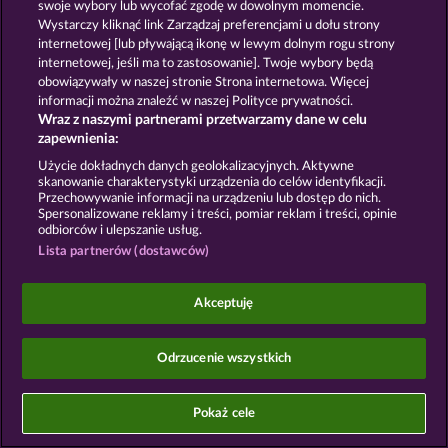
swoje wybory lub wycofać zgodę w dowolnym momencie.
Wystarczy kliknąć link Zarządzaj preferencjami u dołu strony
internetowej [lub pływającą ikonę w lewym dolnym rogu strony
internetowej, jeśli ma to zastosowanie]. Twoje wybory będą
obowiązywały w naszej stronie Strona internetowa. Więcej
Gry społecznościowe mają przeznaczenie czysto
informacji można znaleźć w naszej Polityce prywatności.
rozrywkowe i nie mają absolutnie żadnego wpływu
Wraz z naszymi partnerami przetwarzamy dane w celu
na przyszłe powodzenie w grze o prawdziwe
zapewnienia:
pieniądze.
©2026 Whow Games GmbH
Użycie dokładnych danych geolokalizacyjnych. Aktywne
skanowanie charakterystyki urządzenia do celów identyfikacji.
Przechowywanie informacji na urządzeniu lub dostęp do nich.
Spersonalizowane reklamy i treści, pomiar reklam i treści, opinie
odbiorców i ulepszanie usług.
Lista partnerów (dostawców)
Akceptuję
Odrzucenie wszystkich
Pokaż cele