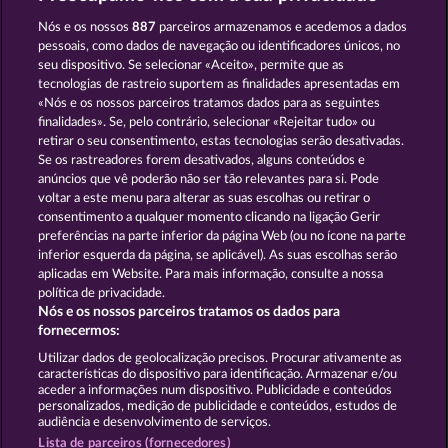
Jack Potter & the Book of Dynasties 6
Lucky Pharaoh Wild
Nós e os nossos
887
parceiros armazenamos e acedemos a dados
pessoais, como dados de navegação ou identificadores únicos, no
seu dispositivo. Se selecionar «Aceito», permite que as
tecnologias de rastreio suportem as finalidades apresentadas em
«Nós e os nossos parceiros tratamos dados para as seguintes
finalidades». Se, pelo contrário, selecionar «Rejeitar tudo» ou
retirar o seu consentimento, estas tecnologias serão desativadas.
Cleopatra's Crown
Ramses Book
Se os rastreadores forem desativados, alguns conteúdos e
anúncios que vê poderão não ser tão relevantes para si. Pode
voltar a este menu para alterar as suas escolhas ou retirar o
consentimento a qualquer momento clicando na ligação Gerir
Termos e Condições
preferências na parte inferior da página Web (ou no ícone na parte
inferior esquerda da página, se aplicável). As suas escolhas serão
Declaração de Privacidade e Cookies
Marca
aplicadas em Website. Para mais informação, consulte a nossa
política de privacidade.
Nós e os nossos parceiros tratamos os dados para
Empresa
Perguntas frequentes
fornecermos:
Enviar pedido de rescisão
Utilizar dados de geolocalização precisos. Procurar ativamente as
características do dispositivo para identificação. Armazenar e/ou
aceder a informações num dispositivo. Publicidade e conteúdos
personalizados, medição de publicidade e conteúdos, estudos de
audiência e desenvolvimento de serviços.
Lista de parceiros (fornecedores)