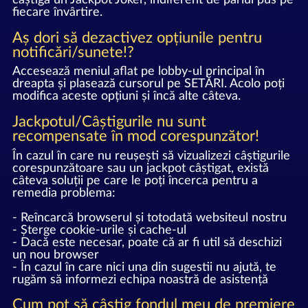
fiecare învârtire.
Aș dori să dezactivez opțiunile pentru
notificări/sunete!?
Accesează meniul aflat pe lobby-ul principal în
dreapta și plasează cursorul pe SETĂRI. Acolo poți
modifica aceste opțiuni și încă alte câteva.
Jackpotul/Câștigurile nu sunt
recompensate în mod corespunzător!
În cazul în care nu reușești să vizualizezi câștigurile
corespunzătoare sau un jackpot câștigat, există
câteva soluții pe care le poți încerca pentru a
remedia problema:
- Reîncarcă browserul și totodată websiteul nostru
- Șterge cookie-urile și cache-ul
- Dacă este necesar, poate că ar fi util să deschizi
un nou browser
- În cazul în care nici una din sugestii nu ajută, te
rugăm să informezi echipa noastră de asistență
Cum pot să câștig fondul meu de premiere