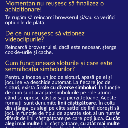
Momentan nu reușesc să finalizez o
achiziționare!
Te rugăm să reîncarci browserul și/sau să verifici
opțiunile de plată.
De ce nu reușesc să vizionez
videoclipurile?
Reîncarcă browserul și, dacă este necesar, șterge
cookie-urile și cache.
Cum funcționează sloturile și care este
semnificația simbolurilor?
Pentru a începe un joc de sloturi, apasă pe el și
jocul se va deschide automat. La fiecare joc de
sloturi, există
5 role cu diverse simboluri
. În funcție
de cum sunt aranjate simbolurile pe role atunci
când se opresc, câștigi sau pierzi Jetoane. Aceste
formații sunt denumite
linii câștigătoare
. În colțul
din stânga jos alegi pe câte astfel de linii dorești să
joci. În funcție de tipul de aparate slot, ai un număr
diferit de linii câștigătoare pe care poți juca.
Cu cât
alegi mai multe
linii câștigătoare,
cu atât mai multe