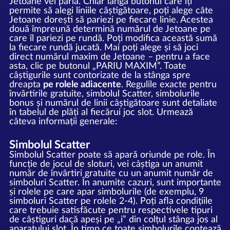
Jetoane vei paria. Chiar lângă butonul care îți
permite să alegi liniile câștigătoare, poți alege câte
Jetoane dorești să pariezi pe fiecare linie. Acestea
două împreună determină numărul de Jetoane pe
care îl pariezi pe rundă. Poți modifica această sumă
la fiecare rundă jucată. Mai poți alege și să joci
direct numărul maxim de Jetoane – pentru a face
asta, clic pe butonul „PARIU MAXIM”. Toate
câștigurile sunt contorizate de la stânga spre
dreapta
pe rolele adiacente
. Regulile exacte pentru
învârtirile gratuite, simbolul Scatter, simbolurile
bonus și numărul de linii câștigătoare sunt detaliate
în tabelul de plăți al fiecărui joc slot. Urmează
câteva informații generale:
Simbolul Scatter
Simbolul Scatter poate să apară oriunde pe role. În
funcție de jocul de sloturi, vei câștiga un anumit
număr de învârtiri gratuite cu un anumit număr de
simboluri Scatter. În anumite cazuri, sunt importante
și rolele pe care apar simbolurile (de exemplu, 9
simboluri Scatter pe rolele 2-4). Poți afla condițiile
care trebuie satisfăcute pentru respectivele tipuri
de câștiguri dacă apeși pe „i” din colțul stânga jos al
aparatului slot. În timp ce toate simbolurile contează