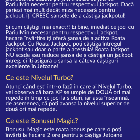
PariulMin necesar pentru respectivul Jackpot. Dacă
pariezi mai mult decât miza necesară pentru
jackpot, îți CRESC șansele de a câștiga jackpotul!
Și cum câștigi, mai exact?! Ei bine, imediat ce joci cu
PariulMin necesar pentru respectivul jackpot,
fiecare învârtire îți oferă șansa de a activa Roata
Jackpot. Cu Roata Jackpot, poți câștiga întregul
jackpot sau doar o parte a acestuia! Roata Jackpot
NU scade sau reduce șansa de a câștiga un jackpot
întreg, ci îți asigură o șansă la câteva câștiguri
excelente în Jetoane!
Ce este Nivelul Turbo?
Atunci când ești într-o fază în care ai Nivelul Turbo,
vei observa că bara XP se umple de DOUĂ ori mai
repede în timp ce joci la sloturi, iar asta înseamnă,
de asemenea, că poți avansa la nivelul superior de
două ori mai repede.
Ce este Bonusul Magic?
Bonusul Magic este roata bonus pe care o poți
învârti la fiecare 2 ore pentru a câștiga Jetoane