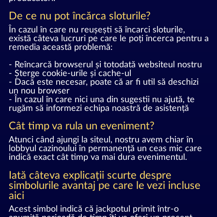
De ce nu pot încărca sloturile?
În cazul în care nu reușești să încarci sloturile,
există câteva lucruri pe care le poți încerca pentru a
remedia această problemă:
- Reîncarcă browserul și totodată websiteul nostru
- Șterge cookie-urile și cache-ul
- Dacă este necesar, poate că ar fi util să deschizi
un nou browser
- În cazul în care nici una din sugestii nu ajută, te
rugăm să informezi echipa noastră de asistență
Cât timp va rula un eveniment?
Atunci când ajungi la siteul, nostru avem chiar în
lobbyul cazinoului în permanență un ceas mic care
indică exact cât timp va mai dura evenimentul.
Iată câteva explicații scurte despre
simbolurile avantaj pe care le vezi incluse
aici
Acest simbol indică că jackpotul primit într-o