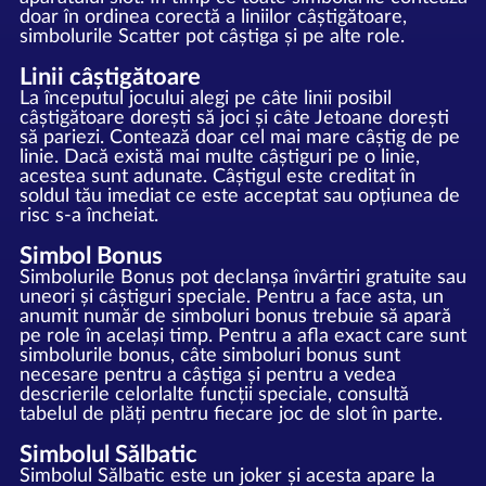
doar în ordinea corectă a liniilor câștigătoare,
simbolurile Scatter pot câștiga și pe alte role.
Linii câștigătoare
La începutul jocului alegi pe câte linii posibil
câștigătoare dorești să joci și câte Jetoane dorești
să pariezi. Contează doar cel mai mare câștig de pe
linie. Dacă există mai multe câștiguri pe o linie,
acestea sunt adunate. Câștigul este creditat în
soldul tău imediat ce este acceptat sau opțiunea de
risc s-a încheiat.
Simbol Bonus
Simbolurile Bonus pot declanșa învârtiri gratuite sau
uneori și câștiguri speciale. Pentru a face asta, un
anumit număr de simboluri bonus trebuie să apară
pe role în același timp. Pentru a afla exact care sunt
simbolurile bonus, câte simboluri bonus sunt
necesare pentru a câștiga și pentru a vedea
descrierile celorlalte funcții speciale, consultă
tabelul de plăți pentru fiecare joc de slot în parte.
Simbolul Sălbatic
Simbolul Sălbatic este un joker și acesta apare la