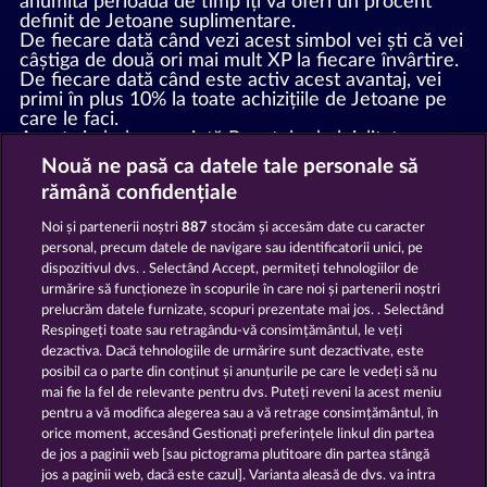
anumită perioadă de timp îți va oferi un procent
definit de Jetoane suplimentare.
De fiecare dată când vezi acest simbol vei ști că vei
câștiga de două ori mai mult XP la fiecare învârtire.
De fiecare dată când este activ acest avantaj, vei
primi în plus 10% la toate achizițiile de Jetoane pe
care le faci.
Acest simbol reprezintă Punctele de loialitate.
Colectează aceste puncte pentru a-ți îmbunătăți
Nouă ne pasă ca datele tale personale să
Statusul de loialitate și pentru a debloca și alte
rămână confidențiale
avantaje.
Noi și partenerii noștri
887
stocăm și accesăm date cu caracter
ASISTENȚĂ
personal, precum datele de navigare sau identificatorii unici, pe
Dacă există vreo întrebare la care nu ați primit
dispozitivul dvs. . Selectând Accept, permiteți tehnologiilor de
răspuns aici și aveți nevoie de mai multă asistență,
urmărire să funcționeze în scopurile în care noi și partenerii noștri
vă rugm să ne contactați la următoarea adresă de
prelucrăm datele furnizate, scopuri prezentate mai jos. . Selectând
email: service 'arond' misterjackpot 'punct' it
Respingeți toate sau retragându-vă consimțământul, le veți
dezactiva. Dacă tehnologiile de urmărire sunt dezactivate, este
posibil ca o parte din conținut și anunțurile pe care le vedeți să nu
Termeni și condiții
mai fie la fel de relevante pentru dvs. Puteți reveni la acest meniu
pentru a vă modifica alegerea sau a vă retrage consimțământul, în
orice moment, accesând Gestionați preferințele linkul din partea
Declarație privind confidențialitatea și
de jos a paginii web [sau pictograma plutitoare din partea stângă
cookies
jos a paginii web, dacă este cazul]. Varianta aleasă de dvs. va intra