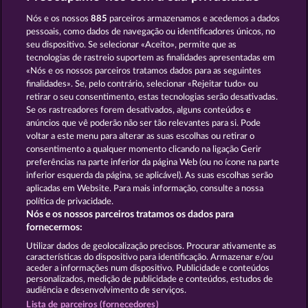
Old Fisherman
Roman Legion
Nós e os nossos
885
parceiros armazenamos e acedemos a dados
pessoais, como dados de navegação ou identificadores únicos, no
seu dispositivo. Se selecionar «Aceito», permite que as
tecnologias de rastreio suportem as finalidades apresentadas em
«Nós e os nossos parceiros tratamos dados para as seguintes
finalidades». Se, pelo contrário, selecionar «Rejeitar tudo» ou
retirar o seu consentimento, estas tecnologias serão desativadas.
Western Jack
Robin & his girl
Se os rastreadores forem desativados, alguns conteúdos e
anúncios que vê poderão não ser tão relevantes para si. Pode
voltar a este menu para alterar as suas escolhas ou retirar o
consentimento a qualquer momento clicando na ligação Gerir
Termos e Condições
preferências na parte inferior da página Web (ou no ícone na parte
inferior esquerda da página, se aplicável). As suas escolhas serão
Declaração de Privacidade e Cookies
Marca
aplicadas em Website. Para mais informação, consulte a nossa
política de privacidade.
Nós e os nossos parceiros tratamos os dados para
Empresa
Perguntas frequentes
fornecermos:
Enviar pedido de rescisão
Utilizar dados de geolocalização precisos. Procurar ativamente as
características do dispositivo para identificação. Armazenar e/ou
aceder a informações num dispositivo. Publicidade e conteúdos
personalizados, medição de publicidade e conteúdos, estudos de
audiência e desenvolvimento de serviços.
Lista de parceiros (fornecedores)