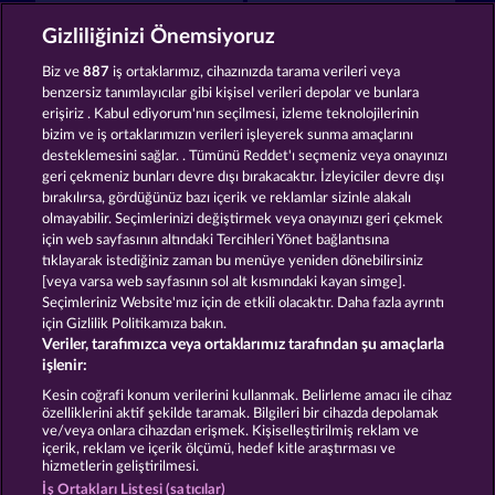
Piggy Collect Multiply
Roman Legion Xtreme
Gizliliğinizi Önemsiyoruz
Biz ve
887
iş ortaklarımız, cihazınızda tarama verileri veya
benzersiz tanımlayıcılar gibi kişisel verileri depolar ve bunlara
erişiriz . Kabul ediyorum'nın seçilmesi, izleme teknolojilerinin
bizim ve iş ortaklarımızın verileri işleyerek sunma amaçlarını
desteklemesini sağlar. . Tümünü Reddet'ı seçmeniz veya onayınızı
Mallorca Wilds
Texas Tycoon
geri çekmeniz bunları devre dışı bırakacaktır. İzleyiciler devre dışı
bırakılırsa, gördüğünüz bazı içerik ve reklamlar sizinle alakalı
olmayabilir. Seçimlerinizi değiştirmek veya onayınızı geri çekmek
için web sayfasının altındaki Tercihleri Yönet bağlantısına
Hüküm ve Koşullar
tıklayarak istediğiniz zaman bu menüye yeniden dönebilirsiniz
[veya varsa web sayfasının sol alt kısmındaki kayan simge].
Gizlilik ve Çerez Bildirimi
Künye
Şirket
Seçimleriniz Website'mız için de etkili olacaktır. Daha fazla ayrıntı
için Gizlilik Politikamıza bakın.
Veriler, tarafımızca veya ortaklarımız tarafından şu amaçlarla
SSS
işlenir:
İptal talebini gönder
Kesin coğrafi konum verilerini kullanmak. Belirleme amacı ile cihaz
özelliklerini aktif şekilde taramak. Bilgileri bir cihazda depolamak
ve/veya onlara cihazdan erişmek. Kişiselleştirilmiş reklam ve
içerik, reklam ve içerik ölçümü, hedef kitle araştırması ve
hizmetlerin geliştirilmesi.
İş Ortakları Listesi (satıcılar)