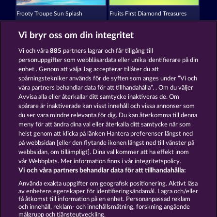
Frooty Troupe Sun Splash
Fruits First Diamond Treasures
Vi bryr oss om din integritet
Vi och våra
885
partners lagrar och får tillgång till
personuppgifter som webbläsardata eller unika identifierare på din
enhet . Genom att välja Jag accepterar tillåter du att
spårningstekniker används för de syften som anges under ”Vi och
Back to the Fruits RoAR
Tower of Power
våra partners behandlar data för att tillhandahålla”. . Om du väljer
Avvisa alla eller återkallar ditt samtycke inaktiveras de. Om
spårare är inaktiverade kan visst innehåll och vissa annonser som
du ser vara mindre relevanta för dig. Du kan återkomma till denna
Användarvillkor
meny för att ändra dina val eller återkalla ditt samtycke när som
helst genom att klicka på länken Hantera preferenser längst ned
Sekretess- och cookiepolicy
Avtryck
på webbsidan [eller den flytande ikonen längst ned till vänster på
webbsidan, om tillämpligt]. Dina val kommer att ha effekt inom
Om Företaget
FAQ
vår Webbplats. Mer information finns i vår integritetspolicy.
Vi och våra partners behandlar data för att tillhandahålla:
Skicka in en begäran om att ångra köpet
Använda exakta uppgifter om geografisk positionering. Aktivt läsa
av enhetens egenskaper för identifieringsändamål. Lagra och/eller
få åtkomst till information på en enhet. Personanpassad reklam
och innehåll, reklam- och innehållsmätning, forskning angående
målgrupp och tjänsteutveckling.