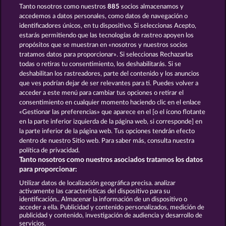
Tanto nosotros como nuestros
885
socios almacenamos y
Fruits & Wilds 2
Frooty Troupe Sun Splash
accedemos a datos personales, como datos de navegación o
identificadores únicos, en tu dispositivo. Si seleccionas Acepto,
estarás permitiendo que las tecnologías de rastreo apoyen los
propósitos que se muestran en «nosotros y nuestros socios
tratamos datos para proporcionar». Si seleccionas Rechazarlas
todas o retiras tu consentimiento, los deshabilitarás. Si se
deshabilitan los rastreadores, parte del contenido y los anuncios
que ves podrían dejar de ser relevantes para ti. Puedes volver a
40 Sevens Diamond Treasures
Fruit Mania RHFP
acceder a este menú para cambiar tus opciones o retirar el
consentimiento en cualquier momento haciendo clic en el enlace
«Gestionar las preferencias» que aparece en el [o el ícono flotante
en la parte inferior izquierda de la página web, si corresponde] en
Términos y condiciones
la parte inferior de la página web. Tus opciones tendrán efecto
dentro de nuestro Sitio web. Para saber más, consulta nuestra
Declaración de privacidad y de cookies
política de privacidad.
Tanto nosotros como nuestros asociados tratamos los datos
Aviso Legal
Empresa
FAQ
para proporcionar:
Utilizar datos de localización geográfica precisa. analizar
Enviar solicitud de desistimiento
activamente las características del dispositivo para su
identificación.. Almacenar la información de un dispositivo o
acceder a ella. Publicidad y contenido personalizados, medición de
publicidad y contenido, investigación de audiencia y desarrollo de
servicios.