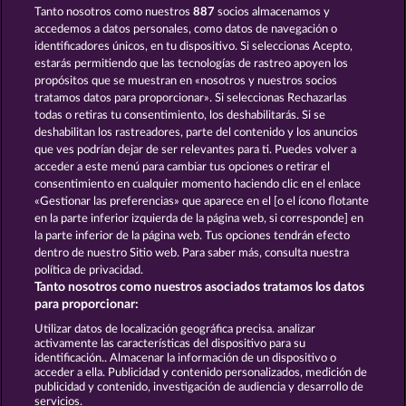
Tanto nosotros como nuestros
887
socios almacenamos y
Roman Legion Xtreme
Piggy Collect Multiply
accedemos a datos personales, como datos de navegación o
identificadores únicos, en tu dispositivo. Si seleccionas Acepto,
estarás permitiendo que las tecnologías de rastreo apoyen los
propósitos que se muestran en «nosotros y nuestros socios
tratamos datos para proporcionar». Si seleccionas Rechazarlas
todas o retiras tu consentimiento, los deshabilitarás. Si se
deshabilitan los rastreadores, parte del contenido y los anuncios
que ves podrían dejar de ser relevantes para ti. Puedes volver a
Western Jack
Secret Mission
acceder a este menú para cambiar tus opciones o retirar el
consentimiento en cualquier momento haciendo clic en el enlace
«Gestionar las preferencias» que aparece en el [o el ícono flotante
en la parte inferior izquierda de la página web, si corresponde] en
Términos y condiciones
la parte inferior de la página web. Tus opciones tendrán efecto
dentro de nuestro Sitio web. Para saber más, consulta nuestra
Declaración de privacidad y de cookies
política de privacidad.
Tanto nosotros como nuestros asociados tratamos los datos
Aviso Legal
Empresa
FAQ
para proporcionar:
Utilizar datos de localización geográfica precisa. analizar
Enviar solicitud de desistimiento
activamente las características del dispositivo para su
identificación.. Almacenar la información de un dispositivo o
acceder a ella. Publicidad y contenido personalizados, medición de
publicidad y contenido, investigación de audiencia y desarrollo de
servicios.