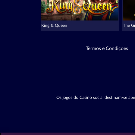
King & Queen
The Gr
Termos e Condições
Os jogos do Casino social destinam-se ape