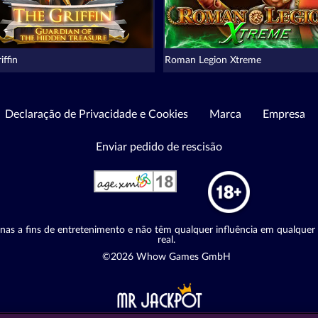
iffin
Roman Legion Xtreme
Declaração de Privacidade e Cookies
Marca
Empresa
Enviar pedido de rescisão
nas a fins de entretenimento e não têm qualquer influência em qualquer 
real.
©2026 Whow Games GmbH