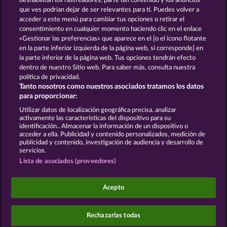
deshabilitan los rastreadores, parte del contenido y los anuncios
que ves podrían dejar de ser relevantes para ti. Puedes volver a
Maaax Diamonds
Sticky Diamonds
acceder a este menú para cambiar tus opciones o retirar el
consentimiento en cualquier momento haciendo clic en el enlace
«Gestionar las preferencias» que aparece en el [o el ícono flotante
en la parte inferior izquierda de la página web, si corresponde] en
Términos y condiciones
la parte inferior de la página web. Tus opciones tendrán efecto
dentro de nuestro Sitio web. Para saber más, consulta nuestra
Declaración de privacidad y de cookies
política de privacidad.
Tanto nosotros como nuestros asociados tratamos los datos
Aviso Legal
Empresa
FAQ
para proporcionar:
Utilizar datos de localización geográfica precisa. analizar
Enviar solicitud de desistimiento
activamente las características del dispositivo para su
identificación.. Almacenar la información de un dispositivo o
acceder a ella. Publicidad y contenido personalizados, medición de
publicidad y contenido, investigación de audiencia y desarrollo de
servicios.
Lista de asociados (proveedores)
Los juegos de casino social están pensados
exclusivamente para el ocio y no influyen en la
Acepto
posibilidad de tener éxito posteriormente en el
juego con dinero real.
©2026 Whow Games GmbH
Rechazarlas todas