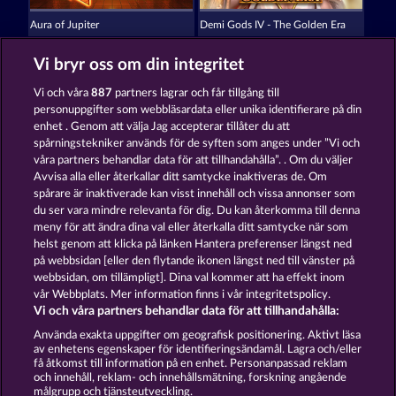
Aura of Jupiter
Demi Gods IV - The Golden Era
Vi bryr oss om din integritet
Vi och våra
887
partners lagrar och får tillgång till
personuppgifter som webbläsardata eller unika identifierare på din
enhet . Genom att välja Jag accepterar tillåter du att
spårningstekniker används för de syften som anges under ”Vi och
Demi Gods V
The Guardian God: Heimdall's Horn
våra partners behandlar data för att tillhandahålla”. . Om du väljer
Avvisa alla eller återkallar ditt samtycke inaktiveras de. Om
spårare är inaktiverade kan visst innehåll och vissa annonser som
du ser vara mindre relevanta för dig. Du kan återkomma till denna
Användarvillkor
meny för att ändra dina val eller återkalla ditt samtycke när som
helst genom att klicka på länken Hantera preferenser längst ned
Sekretess- och cookiepolicy
Avtryck
på webbsidan [eller den flytande ikonen längst ned till vänster på
webbsidan, om tillämpligt]. Dina val kommer att ha effekt inom
Om Företaget
FAQ
vår Webbplats. Mer information finns i vår integritetspolicy.
Vi och våra partners behandlar data för att tillhandahålla:
Skicka in en begäran om att ångra köpet
Använda exakta uppgifter om geografisk positionering. Aktivt läsa
av enhetens egenskaper för identifieringsändamål. Lagra och/eller
få åtkomst till information på en enhet. Personanpassad reklam
och innehåll, reklam- och innehållsmätning, forskning angående
målgrupp och tjänsteutveckling.