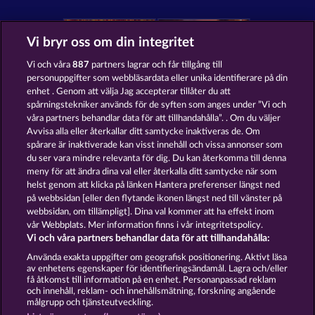
Vi bryr oss om din integritet
Vi och våra
887
partners lagrar och får tillgång till
personuppgifter som webbläsardata eller unika identifierare på din
Mighty Dragon
Savanna Moon
enhet . Genom att välja Jag accepterar tillåter du att
spårningstekniker används för de syften som anges under ”Vi och
våra partners behandlar data för att tillhandahålla”. . Om du väljer
Avvisa alla eller återkallar ditt samtycke inaktiveras de. Om
spårare är inaktiverade kan visst innehåll och vissa annonser som
du ser vara mindre relevanta för dig. Du kan återkomma till denna
Book of Romeo and Julia
Old Fisherman
meny för att ändra dina val eller återkalla ditt samtycke när som
helst genom att klicka på länken Hantera preferenser längst ned
på webbsidan [eller den flytande ikonen längst ned till vänster på
webbsidan, om tillämpligt]. Dina val kommer att ha effekt inom
vår Webbplats. Mer information finns i vår integritetspolicy.
Vi och våra partners behandlar data för att tillhandahålla:
Användarvillkor
Använda exakta uppgifter om geografisk positionering. Aktivt läsa
av enhetens egenskaper för identifieringsändamål. Lagra och/eller
Sekretess- och cookiepolicy
Avtryck
få åtkomst till information på en enhet. Personanpassad reklam
och innehåll, reklam- och innehållsmätning, forskning angående
målgrupp och tjänsteutveckling.
Om Företaget
FAQ