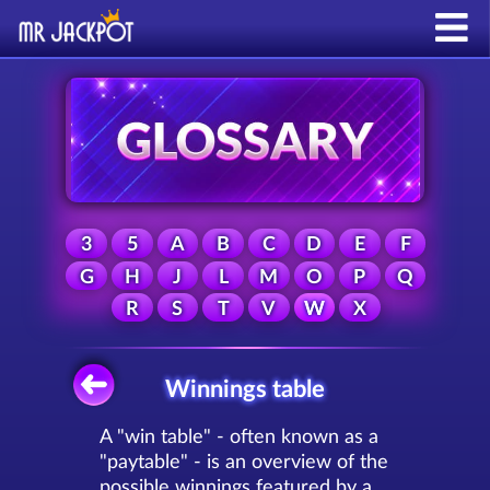
3
5
A
B
C
D
E
F
G
H
J
L
M
O
P
Q
R
S
T
V
W
X
Winnings table
A "win table" - often known as a
"paytable" - is an overview of the
possible winnings featured by a