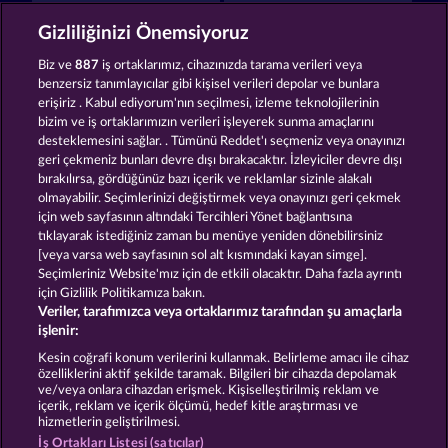
Old Fisherman
The Griffin
Gizliliğinizi Önemsiyoruz
Biz ve
887
iş ortaklarımız, cihazınızda tarama verileri veya
benzersiz tanımlayıcılar gibi kişisel verileri depolar ve bunlara
erişiriz . Kabul ediyorum'nın seçilmesi, izleme teknolojilerinin
bizim ve iş ortaklarımızın verileri işleyerek sunma amaçlarını
desteklemesini sağlar. . Tümünü Reddet'ı seçmeniz veya onayınızı
King & Queen
Super Piggy Coins
geri çekmeniz bunları devre dışı bırakacaktır. İzleyiciler devre dışı
bırakılırsa, gördüğünüz bazı içerik ve reklamlar sizinle alakalı
olmayabilir. Seçimlerinizi değiştirmek veya onayınızı geri çekmek
için web sayfasının altındaki Tercihleri Yönet bağlantısına
Hüküm ve Koşullar
tıklayarak istediğiniz zaman bu menüye yeniden dönebilirsiniz
[veya varsa web sayfasının sol alt kısmındaki kayan simge].
Gizlilik ve Çerez Bildirimi
Künye
Şirket
Seçimleriniz Website'mız için de etkili olacaktır. Daha fazla ayrıntı
için Gizlilik Politikamıza bakın.
Veriler, tarafımızca veya ortaklarımız tarafından şu amaçlarla
SSS
işlenir:
İptal talebini gönder
Kesin coğrafi konum verilerini kullanmak. Belirleme amacı ile cihaz
özelliklerini aktif şekilde taramak. Bilgileri bir cihazda depolamak
ve/veya onlara cihazdan erişmek. Kişiselleştirilmiş reklam ve
içerik, reklam ve içerik ölçümü, hedef kitle araştırması ve
hizmetlerin geliştirilmesi.
İş Ortakları Listesi (satıcılar)