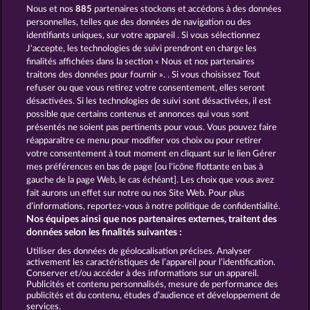
Nous et nos
885
partenaires stockons et accédons à des données
Blitz Coins
Balthazar
personnelles, telles que des données de navigation ou des
identifiants uniques, sur votre appareil . Si vous sélectionnez
J'accepte, les technologies de suivi prendront en charge les
finalités affichées dans la section « Nous et nos partenaires
traitons des données pour fournir ». . Si vous choisissez Tout
refuser ou que vous retirez votre consentement, elles seront
désactivées. Si les technologies de suivi sont désactivées, il est
possible que certains contenus et annonces qui vous sont
Robin & his girl
Mallorca Wilds
présentés ne soient pas pertinents pour vous. Vous pouvez faire
réapparaître ce menu pour modifier vos choix ou pour retirer
votre consentement à tout moment en cliquant sur le lien Gérer
mes préférences en bas de page [ou l'icône flottante en bas à
CGU
gauche de la page Web, le cas échéant]. Les choix que vous avez
fait aurons un effet sur notre ou nos Site Web. Pour plus
Politique de confidentialité et de cookies
d’informations, reportez-vous à notre politique de confidentialité.
Nos équipes ainsi que nos partenaires externes, traitent des
Mentions légales
Société
FAQ
données selon les finalités suivantes :
Utiliser des données de géolocalisation précises. Analyser
Envoyer la demande de rétractation
activement les caractéristiques de l’appareil pour l’identification.
Conserver et/ou accéder à des informations sur un appareil.
Publicités et contenu personnalisés, mesure de performance des
publicités et du contenu, études d’audience et développement de
services.