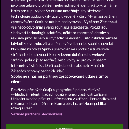
My a naši partneři
885
ukládáme do vašeho zařízení osobní údaje,
Old Fisherman
The Griffin
jako jsou údaje o prohlížení nebo jedinečné identifikátory, a máme
k nim přístup . Výběr Souhlasím umožňuje, aby sledovací
technologie podporovaly účely uvedené v části My a naši partneři
zpracováváme údaje za účelem poskytování . Výběrem Zamítnout
vše nebo odvoláním svého souhlasu je zakážete. Pokud jsou
sledovací technologie zakázány, některé zobrazené obsahy a
reklamy pro vás nemusí být tolik relevantní. Tuto nabídku můžete
kdykoli znovu zobrazit a změnit své volby nebo souhlas odvolat
Balthazar
Super Piggy Coins
kliknutím na odkaz Správa předvoleb ve spodní části webové
stránky [nebo plovoucí ikona v levém dolním rohu webové
stránky, pokud je to možné]. Vaše volby se projeví v našem
Podmínky
Prohlášení o Soukromí a Cookies
Internetová stránka. Další podrobnosti naleznete v našich
Zásadách ochrany osobních údajů.
Společně s našimi partnery zpracováváme údaje s tímto
Kontakt
Společnost
Časté dotazy
cílem:
Podat Žádost o Odstoupení
Používání přesných údajů o geografické poloze. Aktivní
vyhledávání identifikačních údajů v rámci vlastností zařízení.
Ukládání a/nebo přístup k informacím v zařízení. Personalizovaná
reklama a obsah, měření reklam a obsahu, průzkum publika a
rozvoj služeb.
Seznam partnerů (dodavatelů)
Sociální kasinové hry jsou určeny výhradně k
zábavním účelům a nemají vůbec žádný vliv na