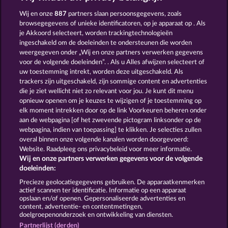
Dead Legion
Piggy Collect Multiply
Wij en onze
887
partners slaan persoonsgegevens, zoals
browsegegevens of unieke identificatoren, op je apparaat op . Als
je Akkoord selecteert, worden trackingtechnologieën
ingeschakeld om de doeleinden te ondersteunen die worden
weergegeven onder „Wij en onze partners verwerken gegevens
voor de volgende doeleinden”. . Als u Alles afwijzen selecteert of
uw toestemming intrekt, worden deze uitgeschakeld. Als
The Griffin
Old Fisherman
trackers zijn uitgeschakeld, zijn sommige content en advertenties
die je ziet wellicht niet zo relevant voor jou. Je kunt dit menu
opnieuw openen om je keuzes te wijzigen of je toestemming op
elk moment intrekken door op de link Voorkeuren beheren onder
Algemene voorwaarden
aan de webpagina [of het zwevende pictogram linksonder op de
webpagina, indien van toepassing] te klikken. Je selecties zullen
Privacy- en cookieverklaring
Colofon
overal binnen onze volgende kanalen worden doorgevoerd:
Website. Raadpleeg ons privacybeleid voor meer informatie.
Wij en onze partners verwerken gegevens voor de volgende
Bedrijf
FAQ
doeleinden:
Terugbetalingsverzoek indienen
Precieze geolocatiegegevens gebruiken. De apparaatkenmerken
actief scannen ter identificatie. Informatie op een apparaat
opslaan en/of openen. Gepersonaliseerde advertenties en
content, advertentie- en contentmetingen,
doelgroepenonderzoek en ontwikkeling van diensten.
Partnerlijst (derden)