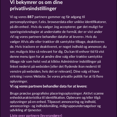
Vi bekymrer os om dine
Blazing Star
Back to the Fruits RoAR
privatlivsindstillinger
Vi og vores
887
partnere gemmer og får adgang til
personoplysninger, f.eks. browserdata eller unikke identifikatorer,
på din enhed . Hvis du vælger Jeg accepterer, gør det muligt for
sporingsteknologier at understøtte de formål, der er vist under
»Vi og vores partnere behandler datafor at levere«. Hvis du
Explodiac Maxi Play
3 Golden Cherries
vælger Afvis alle eller trækker dit samtykke tilbage, deaktiveres
de. Hvis trackere er deaktiveret, er noget indhold og annoncer, du
ser, muligvis ikke så relevant for dig. Du kan til enhver tid få vist
denne menu igen for at ændre dine valg eller trække samtykke
Vilkår og betingelser
tilbage når som helst ved at klikke Administrer indstillinger på
linket nederst på websiden [eller det flydende ikon nederst til
Fortroligheds- og cookie-politik
Kontakt
venstre på websiden, hvis det er relevant]. Dine valg vil have
virkning i vores Website. Se vores privatliv politik for at få flere
Virksomhed
FAQ
oplysninger.
Vi og vores partnere behandler data for at levere:
Indsend anmodning om tilbagetrækning
Bruge præcise geografiske placeringsoplysninger. Aktivt scanne
enhedskarakteristika til identifikation. Opbevare og/eller tilgå
oplysninger på en enhed. Tilpasset annoncering og indhold,
annoncerings- og indholdsmåling, målgruppeundersøgelser og
udvikling af tjenester.
Liste over partnere (leverandører)