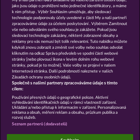
My a naši partneři
885
ukládáme do vašeho zařízení osobní údaje,
Juicy Jester
40 Thieves
jako jsou údaje o prohlížení nebo jedinečné identifikátory, a máme
k nim přístup . Výběr Souhlasím umožňuje, aby sledovací
technologie podporovaly účely uvedené v části My a naši partneři
zpracováváme údaje za účelem poskytování . Výběrem Zamítnout
vše nebo odvoláním svého souhlasu je zakážete. Pokud jsou
sledovací technologie zakázány, některé zobrazené obsahy a
reklamy pro vás nemusí být tolik relevantní. Tuto nabídku můžete
kdykoli znovu zobrazit a změnit své volby nebo souhlas odvolat
Back to the Fruits
Maaax Diamonds
kliknutím na odkaz Správa předvoleb ve spodní části webové
stránky [nebo plovoucí ikona v levém dolním rohu webové
stránky, pokud je to možné]. Vaše volby se projeví v našem
Podmínky
Prohlášení o Soukromí a Cookies
Internetová stránka. Další podrobnosti naleznete v našich
Zásadách ochrany osobních údajů.
Společně s našimi partnery zpracováváme údaje s tímto
Kontakt
Společnost
Časté dotazy
cílem:
Podat Žádost o Odstoupení
Používání přesných údajů o geografické poloze. Aktivní
vyhledávání identifikačních údajů v rámci vlastností zařízení.
Ukládání a/nebo přístup k informacím v zařízení. Personalizovaná
reklama a obsah, měření reklam a obsahu, průzkum publika a
rozvoj služeb.
Seznam partnerů (dodavatelů)
Sociální kasinové hry jsou určeny výhradně k
zábavním účelům a nemají vůbec žádný vliv na