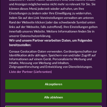
und Anzeigen möglicherweise nicht mehr so ​​relevant für Sie. Sie
können dieses Menü jederzeit wieder aufrufen, um Ihre
GOLDEN EI OF
FOREVER
Einstellungen zu ändern oder Ihre Einwilligung zu widerrufen,
MOORHUHN
DIAMONDS
indem Sie auf den Link Voreinstellungen verwalten am unteren
Alle Spiele zeigen
Rand der Webseite klicken [oder das schwebende Symbol unten
links auf der Webseite, falls zutreffend]. Ihre Einstellungen gelten
innerhalb unseres Website. Weitere Informationen finden Sie in
AGB
Datenschutz und Cookie Richtlinien
unserer Datenschutzerklärung.
Wir und unsere Partner verarbeiten Daten, um Folgendes
Impressum
Unternehmensseite
FAQ
bereitzustellen:
Genaue Geolocation-Daten verwenden. Geräteeigenschaften zur
Identifikation aktiv abfragen. Speichern von und/oder Zugriff auf
Widerruf einreichen
Informationen auf einem Gerät. Personalisierte Werbung und
Inhalte, Messung von Werbung und Inhalten,
Zielgruppenforschung und Entwicklung von Dienstleistungen.
Liste der Partner (Lieferanten)
Social Casino Spiele dienen der reinen Unterhaltung
Akzeptieren
und haben keinen Einfluss auf mögliche künftige
Erfolge bei Glücksspielen mit Geldeinsatz.
©2026 Whow Games GmbH
Alle ablehnen