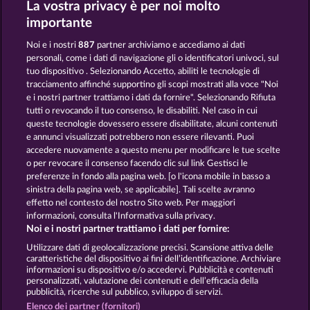
La vostra privacy è per noi molto
Fruits First Diamond Treasures
40 Sevens Diamond Treasures
importante
Noi e i nostri
887
partner archiviamo e accediamo ai dati
personali, come i dati di navigazione gli o identificatori univoci, sul
tuo dispositivo . Selezionando Accetto, abiliti le tecnologie di
tracciamento affinché supportino gli scopi mostrati alla voce "Noi
e i nostri partner trattiamo i dati da fornire". Selezionando Rifiuta
Royal Seven Ultra
Tower of Power
tutti o revocando il tuo consenso, le disabiliti. Nel caso in cui
queste tecnologie dovessero essere disabilitate, alcuni contenuti
e annunci visualizzati potrebbero non essere rilevanti. Puoi
accedere nuovamente a questo menu per modificare le tue scelte
Termini e condizioni
o per revocare il consenso facendo clic sul link Gestisci le
preferenze in fondo alla pagina web. [o l'icona mobile in basso a
Informativa sulla privacy e cookies
sinistra della pagina web, se applicabile]. Tali scelte avranno
effetto nel contesto del nostro Sito web. Per maggiori
Note legali
Società
FAQ
informazioni, consulta l'Informativa sulla privacy.
Noi e i nostri partner trattiamo i dati per fornire:
Invia richiesta di recesso
Utilizzare dati di geolocalizzazione precisi. Scansione attiva delle
caratteristiche del dispositivo ai fini dell’identificazione. Archiviare
informazioni su dispositivo e/o accedervi. Pubblicità e contenuti
personalizzati, valutazione dei contenuti e dell’efficacia della
pubblicità, ricerche sul pubblico, sviluppo di servizi.
Elenco dei partner (fornitori)