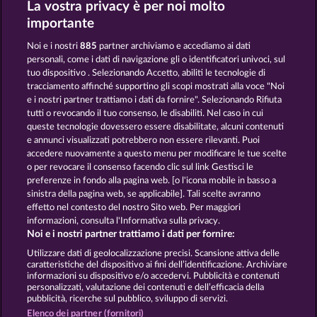
La vostra privacy è per noi molto
7 Supernova Fruits New Limits
Frooty Troupe Sun Splash
importante
Noi e i nostri
885
partner archiviamo e accediamo ai dati
personali, come i dati di navigazione gli o identificatori univoci, sul
tuo dispositivo . Selezionando Accetto, abiliti le tecnologie di
tracciamento affinché supportino gli scopi mostrati alla voce "Noi
e i nostri partner trattiamo i dati da fornire". Selezionando Rifiuta
Fruits First Diamond Treasures
Maaax Diamonds
tutti o revocando il tuo consenso, le disabiliti. Nel caso in cui
queste tecnologie dovessero essere disabilitate, alcuni contenuti
e annunci visualizzati potrebbero non essere rilevanti. Puoi
accedere nuovamente a questo menu per modificare le tue scelte
Termini e condizioni
o per revocare il consenso facendo clic sul link Gestisci le
preferenze in fondo alla pagina web. [o l'icona mobile in basso a
Informativa sulla privacy e cookies
sinistra della pagina web, se applicabile]. Tali scelte avranno
effetto nel contesto del nostro Sito web. Per maggiori
Note legali
Società
FAQ
informazioni, consulta l'Informativa sulla privacy.
Noi e i nostri partner trattiamo i dati per fornire:
Invia richiesta di recesso
Utilizzare dati di geolocalizzazione precisi. Scansione attiva delle
caratteristiche del dispositivo ai fini dell’identificazione. Archiviare
informazioni su dispositivo e/o accedervi. Pubblicità e contenuti
personalizzati, valutazione dei contenuti e dell’efficacia della
pubblicità, ricerche sul pubblico, sviluppo di servizi.
Elenco dei partner (fornitori)