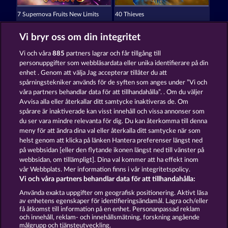
7 Supernova Fruits New Limits
40 Thieves
Vi bryr oss om din integritet
Vi och våra
885
partners lagrar och får tillgång till
personuppgifter som webbläsardata eller unika identifierare på din
enhet . Genom att välja Jag accepterar tillåter du att
spårningstekniker används för de syften som anges under ”Vi och
Maaax Diamonds
40 Sevens Diamond Treasures
våra partners behandlar data för att tillhandahålla”. . Om du väljer
Avvisa alla eller återkallar ditt samtycke inaktiveras de. Om
spårare är inaktiverade kan visst innehåll och vissa annonser som
du ser vara mindre relevanta för dig. Du kan återkomma till denna
Användarvillkor
meny för att ändra dina val eller återkalla ditt samtycke när som
helst genom att klicka på länken Hantera preferenser längst ned
Sekretess- och cookiepolicy
Avtryck
på webbsidan [eller den flytande ikonen längst ned till vänster på
webbsidan, om tillämpligt]. Dina val kommer att ha effekt inom
Om Företaget
FAQ
vår Webbplats. Mer information finns i vår integritetspolicy.
Vi och våra partners behandlar data för att tillhandahålla:
Skicka in en begäran om att ångra köpet
Använda exakta uppgifter om geografisk positionering. Aktivt läsa
av enhetens egenskaper för identifieringsändamål. Lagra och/eller
få åtkomst till information på en enhet. Personanpassad reklam
och innehåll, reklam- och innehållsmätning, forskning angående
målgrupp och tjänsteutveckling.