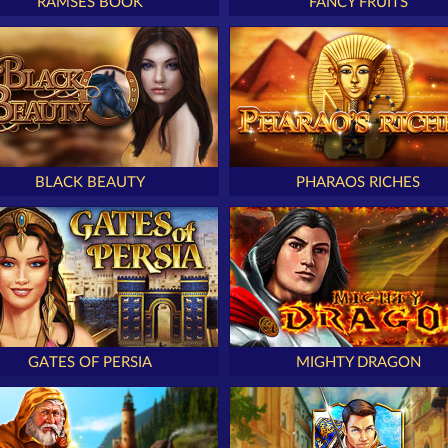
RAMSES BOOK
FANCY FRUITS
BLACK BEAUTY
PHARAOS RICHES
GATES OF PERSIA
MIGHTY DRAGON