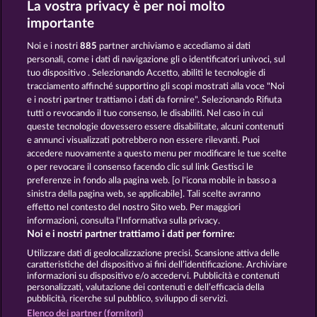
La vostra privacy è per noi molto
Night Wolves
Majestic King
importante
Noi e i nostri
885
partner archiviamo e accediamo ai dati
personali, come i dati di navigazione gli o identificatori univoci, sul
tuo dispositivo . Selezionando Accetto, abiliti le tecnologie di
tracciamento affinché supportino gli scopi mostrati alla voce "Noi
e i nostri partner trattiamo i dati da fornire". Selezionando Rifiuta
Atlantic Wilds
King of the Jungle
tutti o revocando il tuo consenso, le disabiliti. Nel caso in cui
queste tecnologie dovessero essere disabilitate, alcuni contenuti
e annunci visualizzati potrebbero non essere rilevanti. Puoi
accedere nuovamente a questo menu per modificare le tue scelte
Termini e condizioni
o per revocare il consenso facendo clic sul link Gestisci le
preferenze in fondo alla pagina web. [o l'icona mobile in basso a
Informativa sulla privacy e cookies
sinistra della pagina web, se applicabile]. Tali scelte avranno
effetto nel contesto del nostro Sito web. Per maggiori
Note legali
Società
FAQ
informazioni, consulta l'Informativa sulla privacy.
Noi e i nostri partner trattiamo i dati per fornire:
Invia richiesta di recesso
Utilizzare dati di geolocalizzazione precisi. Scansione attiva delle
caratteristiche del dispositivo ai fini dell’identificazione. Archiviare
informazioni su dispositivo e/o accedervi. Pubblicità e contenuti
personalizzati, valutazione dei contenuti e dell’efficacia della
pubblicità, ricerche sul pubblico, sviluppo di servizi.
Elenco dei partner (fornitori)