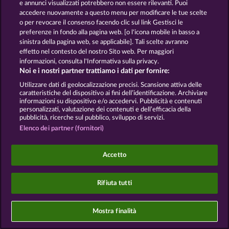
e annunci visualizzati potrebbero non essere rilevanti. Puoi
accedere nuovamente a questo menu per modificare le tue scelte
o per revocare il consenso facendo clic sul link Gestisci le
preferenze in fondo alla pagina web. [o l'icona mobile in basso a
I giochi social da casinò sono volti esclusivamente
sinistra della pagina web, se applicabile]. Tali scelte avranno
all'intrattenimento e non esercitano alcuna
effetto nel contesto del nostro Sito web. Per maggiori
influenza sull’eventuale futuro utilizzo di giochi
informazioni, consulta l'Informativa sulla privacy.
d'azzardo con denaro reale.
Noi e i nostri partner trattiamo i dati per fornire:
©2026 Whow Games GmbH
Utilizzare dati di geolocalizzazione precisi. Scansione attiva delle
caratteristiche del dispositivo ai fini dell’identificazione. Archiviare
informazioni su dispositivo e/o accedervi. Pubblicità e contenuti
personalizzati, valutazione dei contenuti e dell’efficacia della
pubblicità, ricerche sul pubblico, sviluppo di servizi.
Elenco dei partner (fornitori)
Accetto
Rifiuta tutti
Mostra finalità