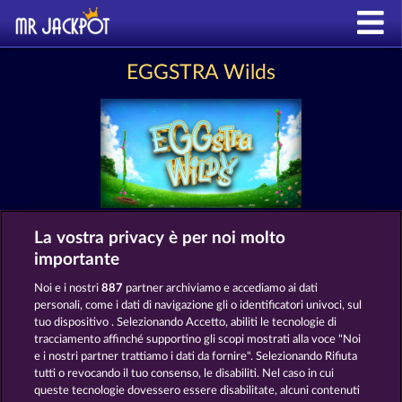
EGGSTRA Wilds
La vostra privacy è per noi molto
Termini e condizioni
importante
Informativa sulla privacy e cookies
Noi e i nostri
887
partner archiviamo e accediamo ai dati
personali, come i dati di navigazione gli o identificatori univoci, sul
tuo dispositivo . Selezionando Accetto, abiliti le tecnologie di
Note legali
Società
FAQ
tracciamento affinché supportino gli scopi mostrati alla voce "Noi
e i nostri partner trattiamo i dati da fornire". Selezionando Rifiuta
Invia richiesta di recesso
tutti o revocando il tuo consenso, le disabiliti. Nel caso in cui
queste tecnologie dovessero essere disabilitate, alcuni contenuti