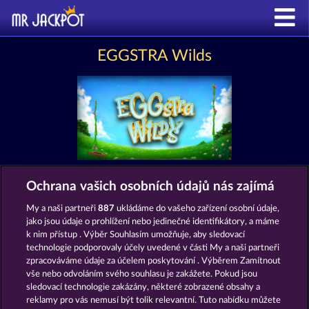
EGGSTRA Wilds
Ochrana vašich osobních údajů nás zajímá
Podmínky
Prohlášení o Soukromí a Cookies
My a naši partneři
887
ukládáme do vašeho zařízení osobní údaje,
Kontakt
Společnost
Časté dotazy
jako jsou údaje o prohlížení nebo jedinečné identifikátory, a máme
k nim přístup . Výběr Souhlasím umožňuje, aby sledovací
technologie podporovaly účely uvedené v části My a naši partneři
Podat Žádost o Odstoupení
zpracováváme údaje za účelem poskytování . Výběrem Zamítnout
vše nebo odvoláním svého souhlasu je zakážete. Pokud jsou
sledovací technologie zakázány, některé zobrazené obsahy a
reklamy pro vás nemusí být tolik relevantní. Tuto nabídku můžete