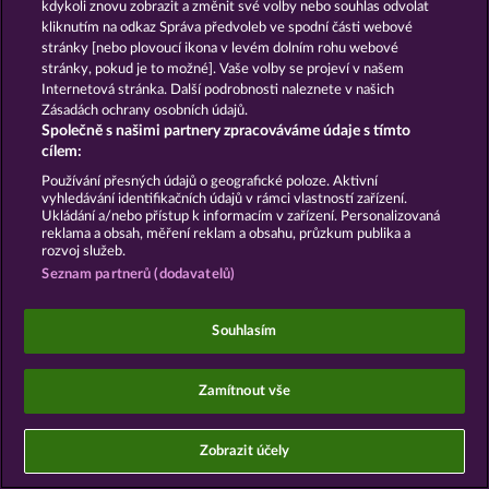
kdykoli znovu zobrazit a změnit své volby nebo souhlas odvolat
kliknutím na odkaz Správa předvoleb ve spodní části webové
Sociální kasinové hry jsou určeny výhradně k
stránky [nebo plovoucí ikona v levém dolním rohu webové
zábavním účelům a nemají vůbec žádný vliv na
stránky, pokud je to možné]. Vaše volby se projeví v našem
možné budoucí úspěchy v oblasti hazardu se
skutečnými penězi.
Internetová stránka. Další podrobnosti naleznete v našich
©2026 Whow Games GmbH
Zásadách ochrany osobních údajů.
Společně s našimi partnery zpracováváme údaje s tímto
cílem:
Používání přesných údajů o geografické poloze. Aktivní
vyhledávání identifikačních údajů v rámci vlastností zařízení.
Ukládání a/nebo přístup k informacím v zařízení. Personalizovaná
reklama a obsah, měření reklam a obsahu, průzkum publika a
rozvoj služeb.
Seznam partnerů (dodavatelů)
Souhlasím
Zamítnout vše
Zobrazit účely