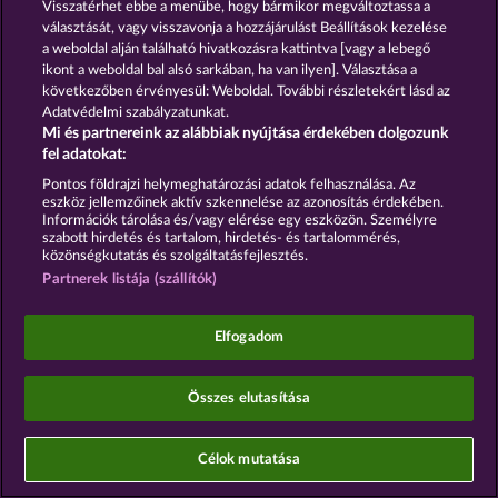
Visszatérhet ebbe a menübe, hogy bármikor megváltoztassa a
választását, vagy visszavonja a hozzájárulást Beállítások kezelése
a weboldal alján található hivatkozásra kattintva [vagy a lebegő
ikont a weboldal bal alsó sarkában, ha van ilyen]. Választása a
A közösségi kaszinójátékok kizárólag szórakoztatási
következőben érvényesül: Weboldal. További részletekért lásd az
célt szolgálnak, és azok egyáltalán nem
Adatvédelmi szabályzatunkat.
befolyásolják, hogy a játékos a jövőben valódi
Mi és partnereink az alábbiak nyújtása érdekében dolgozunk
pénzzel mennyire lesz sikeres a szerencsejáték
fel adatokat:
terén.
©2026 Whow Games GmbH
Pontos földrajzi helymeghatározási adatok felhasználása. Az
eszköz jellemzőinek aktív szkennelése az azonosítás érdekében.
Információk tárolása és/vagy elérése egy eszközön. Személyre
szabott hirdetés és tartalom, hirdetés- és tartalommérés,
közönségkutatás és szolgáltatásfejlesztés.
Partnerek listája (szállítók)
Elfogadom
Összes elutasítása
Célok mutatása