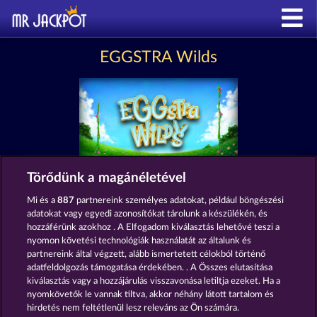
EGGSTRA Wilds
Törődünk a magánéletével
Részvételi feltételek
Mi és a
887
partnereink személyes adatokat, például böngészési
adatokat vagy egyedi azonosítókat tárolunk a készülékén, és
Adatvédelmi és cookie-nyilatkozat
hozzáférünk azokhoz . A Elfogadom kiválasztás lehetővé teszi a
nyomon követési technológiák használatát az általunk és
partnereink által végzett, alább ismertetett célokból történő
Impresszum
A cég
GYIK
adatfeldolgozás támogatása érdekében. . A Összes elutasítása
kiválasztás vagy a hozzájárulás visszavonása letiltja ezeket. Ha a
Visszavonási kérelem benyújtása
nyomkövetők le vannak tiltva, akkor néhány látott tartalom és
hirdetés nem feltétlenül lesz releváns az Ön számára.