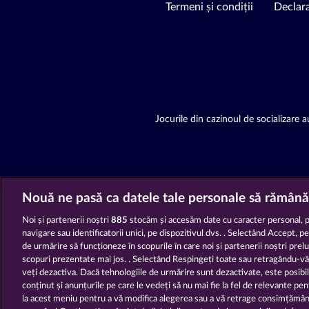
Termeni și condiții
Declara
Jocurile din cazinoul de socializare au
Nouă ne pasă ca datele tale personale să rămână
Noi și partenerii noștri
885
stocăm și accesăm date cu caracter personal, 
navigare sau identificatorii unici, pe dispozitivul dvs. . Selectând Accept, p
de urmărire să funcționeze în scopurile în care noi și partenerii noștri prel
scopuri prezentate mai jos. . Selectând Respingeți toate sau retragându-v
veți dezactiva. Dacă tehnologiile de urmărire sunt dezactivate, este posibil
conținut și anunțurile pe care le vedeți să nu mai fie la fel de relevante pe
la acest meniu pentru a vă modifica alegerea sau a vă retrage consimțămân