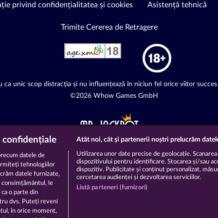
ție privind confidențialitatea și cookies
Asistență tehnică
Trimite Cererea de Retragere
 ca unic scop distracția și nu influențează în niciun fel orice viitor succes 
©2026 Whow Games GmbH
 confidențiale
Atât noi, cât și partenerii noștri prelucrăm datel
Utilizarea unor date precise de geolocație. Scanarea a
precum datele de
dispozitivului pentru identificare. Stocarea și/sau a
ermiteți tehnologiilor
dispozitiv. Publicitate și conținut personalizat, măsură
ucrăm datele furnizate,
cercetarea audienței și dezvoltarea serviciilor.
ă consimțământul, le
Listă parteneri (furnizori)
 ca o parte din
ntru dvs. Puteți reveni
tul, în orice moment,