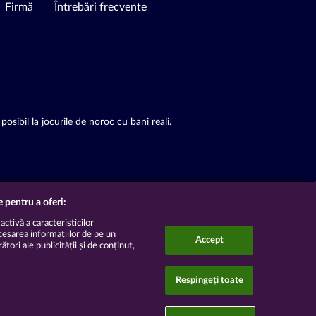
Firmă
Întrebări frecvente
posibil la jocurile de noroc cu bani reali.
e pentru a oferi:
ctivă a caracteristicilor
ccesarea informațiilor de pe un
Accept
tori ale publicității și de conținut,
Respingeți toate