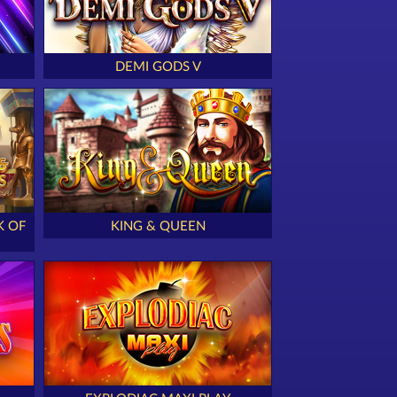
DEMI GODS V
K OF
KING & QUEEN