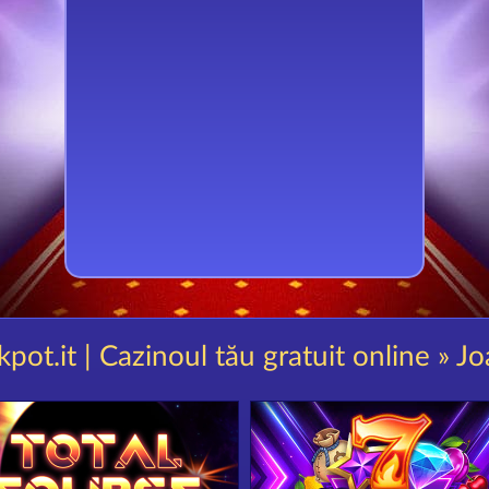
kpot.it | Cazinoul tău gratuit online » J