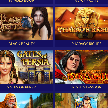
RAMSES BOOK
FANCY FRUITS
BLACK BEAUTY
PHARAOS RICHES
GATES OF PERSIA
MIGHTY DRAGON