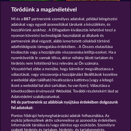
Juicy Jester
Tower of Power
Törődünk a magánéletével
Mi és a
887
partnereink személyes adatokat, például böngészési
adatokat vagy egyedi azonosítókat tárolunk a készülékén, és
hozzáférünk azokhoz . A Elfogadom kiválasztás lehetővé teszi a
nyomon követési technológiák használatát az általunk és
partnereink által végzett, alább ismertetett célokból történő
adatfeldolgozás támogatása érdekében. . A Összes elutasítása
Blazing Star
Back to the Fruits
kiválasztás vagy a hozzájárulás visszavonása letiltja ezeket. Ha a
nyomkövetők le vannak tiltva, akkor néhány látott tartalom és
hirdetés nem feltétlenül lesz releváns az Ön számára.
Visszatérhet ebbe a menübe, hogy bármikor megváltoztassa a
Részvételi feltételek
választását, vagy visszavonja a hozzájárulást Beállítások kezelése
a weboldal alján található hivatkozásra kattintva [vagy a lebegő
Adatvédelmi és cookie-nyilatkozat
ikont a weboldal bal alsó sarkában, ha van ilyen]. Választása a
következőben érvényesül: Weboldal. További részletekért lásd az
Adatvédelmi szabályzatunkat.
Impresszum
A cég
GYIK
Mi és partnereink az alábbiak nyújtása érdekében dolgozunk
fel adatokat:
Visszavonási kérelem benyújtása
Pontos földrajzi helymeghatározási adatok felhasználása. Az
eszköz jellemzőinek aktív szkennelése az azonosítás érdekében.
Információk tárolása és/vagy elérése egy eszközön. Személyre
szabott hirdetés és tartalom, hirdetés- és tartalommérés,