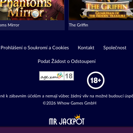
oms Mirror
The Griffin
Prohlášení o Soukromí a Cookies
Kontakt
Společnost
Podat Žádost o Odstoupení
adně k zábavním účelům a nemají vůbec žádný vliv na možné budoucí úspě
©2026 Whow Games GmbH