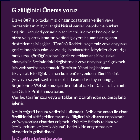
Crystal Ball
Mighty Dragon
Gizliliğinizi Önemsiyoruz
Biz ve
887
iş ortaklarımız, cihazınızda tarama verileri veya
benzersiz tanımlayıcılar gibi kişisel verileri depolar ve bunlara
erişiriz . Kabul ediyorum'nın seçilmesi, izleme teknolojilerinin
bizim ve iş ortaklarımızın verileri işleyerek sunma amaçlarını
desteklemesini sağlar. . Tümünü Reddet'ı seçmeniz veya onayınızı
Mystic Force
Valkyries - The Nibelung Legends
geri çekmeniz bunları devre dışı bırakacaktır. İzleyiciler devre dışı
bırakılırsa, gördüğünüz bazı içerik ve reklamlar sizinle alakalı
olmayabilir. Seçimlerinizi değiştirmek veya onayınızı geri çekmek
için web sayfasının altındaki Tercihleri Yönet bağlantısına
Hüküm ve Koşullar
tıklayarak istediğiniz zaman bu menüye yeniden dönebilirsiniz
[veya varsa web sayfasının sol alt kısmındaki kayan simge].
Gizlilik ve Çerez Bildirimi
Künye
Şirket
Seçimleriniz Website'mız için de etkili olacaktır. Daha fazla ayrıntı
için Gizlilik Politikamıza bakın.
Veriler, tarafımızca veya ortaklarımız tarafından şu amaçlarla
SSS
işlenir:
İptal talebini gönder
Kesin coğrafi konum verilerini kullanmak. Belirleme amacı ile cihaz
özelliklerini aktif şekilde taramak. Bilgileri bir cihazda depolamak
ve/veya onlara cihazdan erişmek. Kişiselleştirilmiş reklam ve
içerik, reklam ve içerik ölçümü, hedef kitle araştırması ve
hizmetlerin geliştirilmesi.
İş Ortakları Listesi (satıcılar)