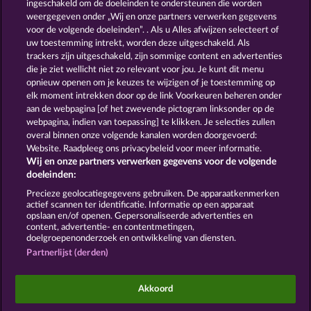
ingeschakeld om de doeleinden te ondersteunen die worden
weergegeven onder „Wij en onze partners verwerken gegevens
GOLDEN EI OF
FOREVER
voor de volgende doeleinden”. . Als u Alles afwijzen selecteert of
MOORHUHN
DIAMONDS
uw toestemming intrekt, worden deze uitgeschakeld. Als
trackers zijn uitgeschakeld, zijn sommige content en advertenties
Toon alle spelletjes
die je ziet wellicht niet zo relevant voor jou. Je kunt dit menu
opnieuw openen om je keuzes te wijzigen of je toestemming op
elk moment intrekken door op de link Voorkeuren beheren onder
Algemene voorwaarden
aan de webpagina [of het zwevende pictogram linksonder op de
webpagina, indien van toepassing] te klikken. Je selecties zullen
Privacy- en cookieverklaring
Colofon
overal binnen onze volgende kanalen worden doorgevoerd:
Website. Raadpleeg ons privacybeleid voor meer informatie.
Wij en onze partners verwerken gegevens voor de volgende
Bedrijf
FAQ
doeleinden:
Terugbetalingsverzoek indienen
Precieze geolocatiegegevens gebruiken. De apparaatkenmerken
actief scannen ter identificatie. Informatie op een apparaat
opslaan en/of openen. Gepersonaliseerde advertenties en
content, advertentie- en contentmetingen,
doelgroepenonderzoek en ontwikkeling van diensten.
Partnerlijst (derden)
Sociale casino games zijn enkel bedoeld voor
entertainment en hebben absoluut geen enkele
Akkoord
invloed op mogelijk toekomstig succes in het
gokken met echt geld.