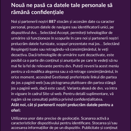
Golden Ei of Moorhuhn
Night Wolves
Nouă ne pasă ca datele tale personale să
rămână confidențiale
Noi și partenerii noștri
887
stocăm și accesăm date cu caracter
personal, precum datele de navigare sau identificatorii unici, pe
dispozitivul dvs. . Selectând Accept, permiteți tehnologiilor de
urmărire să funcționeze în scopurile în care noi și partenerii noștri
prelucrăm datele furnizate, scopuri prezentate mai jos. . Selectând
Atlantic Wilds
Duck Shooter
Respingeți toate sau retragându-vă consimțământul, le veți
dezactiva. Dacă tehnologiile de urmărire sunt dezactivate, este
posibil ca o parte din conținut și anunțurile pe care le vedeți să nu
Termeni și condiții
mai fie la fel de relevante pentru dvs. Puteți reveni la acest meniu
pentru a vă modifica alegerea sau a vă retrage consimțământul, în
orice moment, accesând Gestionați preferințele linkul din partea
Declarație privind confidențialitatea și
de jos a paginii web [sau pictograma plutitoare din partea stângă
cookies
jos a paginii web, dacă este cazul]. Varianta aleasă de dvs. va intra
în vigoare în cadrul Site-ul web. Pentru detalii suplimentare, vă
Asistență tehnică
Firmă
rugăm să ne consultați politica privind confidențialitatea.
Atât noi, cât și partenerii noștri prelucrăm datele pentru a
Întrebări frecvente
oferi:
Utilizarea unor date precise de geolocație. Scanarea activă a
caracteristicilor dispozitivului pentru identificare. Stocarea și/sau
Trimite Cererea de Retragere
accesarea informațiilor de pe un dispozitiv. Publicitate și conținut